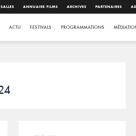
 SALLES
ANNUAIRE FILMS
ARCHIVES
PARTENAIRES
AD
ACTU
FESTIVALS
PROGRAMMATIONS
MÉDIATIO
024