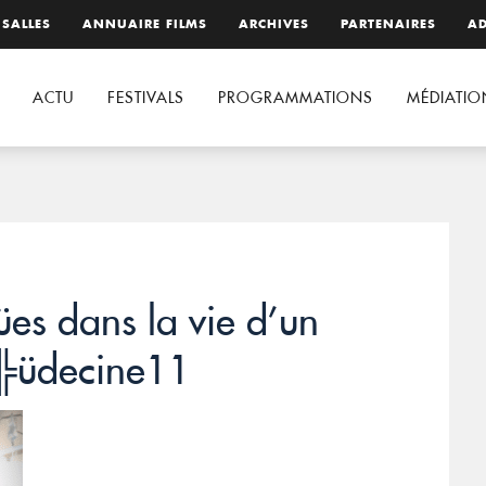
 SALLES
ANNUAIRE FILMS
ARCHIVES
PARTENAIRES
AD
ACTU
FESTIVALS
PROGRAMMATIONS
MÉDIATIO
es dans la vie d’un
e╠üdecine11