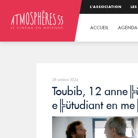
L’ASSOCIATION
LES
ACCUEIL
AGENDA
28 octobre 2024
Toubib, 12 anne╠ü
e╠ütudiant en m