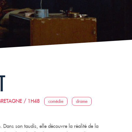
T
BRETAGNE / 1H48
comédie
drame
ns son taudis, elle découvre la réalité de la