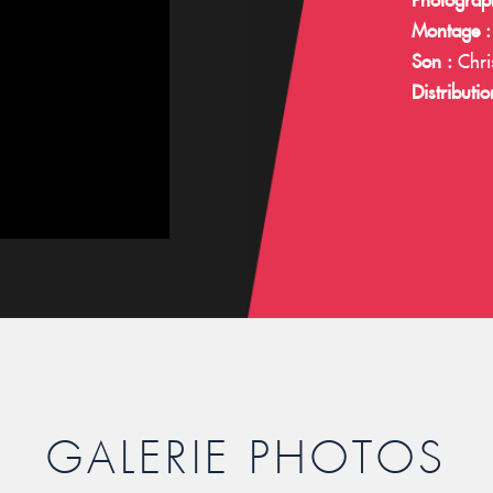
Photograph
Montage :
Son :
Chri
Distributio
GALERIE PHOTOS