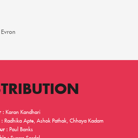
 Evron
STRIBUTION
 :
Karan Kandhari
 :
Radhika Apte, Ashok Pathak, Chhaya Kadam
ur :
Paul Banks