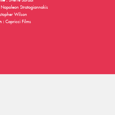
ie :
Sverre Sørdal
Napoleon Stratogiannakis
stopher Wilson
n :
Capricci Films