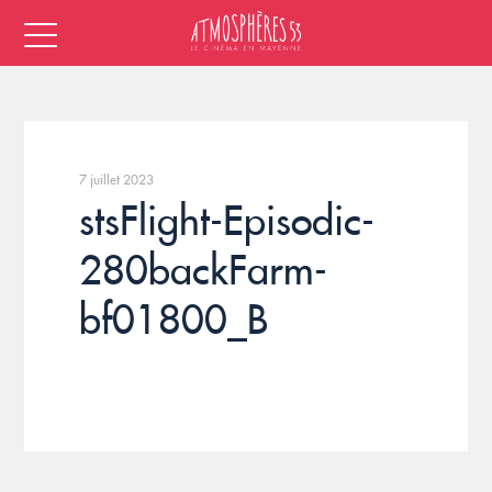
7 juillet 2023
stsFlight-Episodic-
280backFarm-
bf01800_B