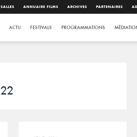
 SALLES
ANNUAIRE FILMS
ARCHIVES
PARTENAIRES
AD
ACTU
FESTIVALS
PROGRAMMATIONS
MÉDIATIO
022