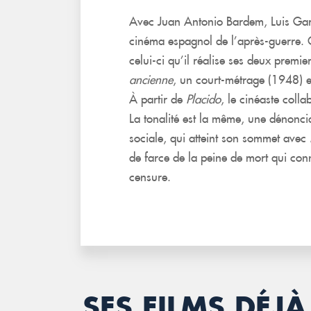
Avec Juan Antonio Bardem, Luis Garc
cinéma espagnol de l’après-guerre. C
celui-ci qu’il réalise ses deux premie
ancienne
, un court-métrage (1948) e
À partir de
Placido
, le cinéaste coll
La tonalité est la même, une dénonci
sociale, qui atteint son sommet avec
de farce de la peine de mort qui con
censure.
SES FILMS DÉ