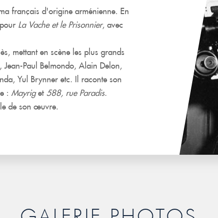
néma français d'origine arménienne. En
 pour
La Vache et le Prisonnier
, avec
ès, mettant en scène les plus grands
l, Jean-Paul Belmondo, Alain Delon,
nda, Yul Brynner etc. Il raconte son
ue :
Mayrig
et
588, rue Paradis
.
ble de son œuvre.
GALERIE PHOTOS