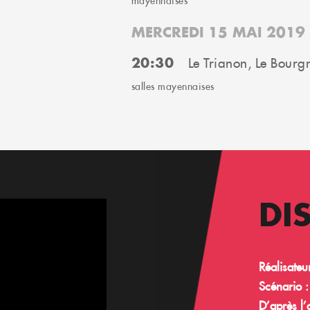
mayennaises
MERCREDI 15 MAI 2019
20:30
Le Trianon, Le Bourg
salles mayennaises
DI
Réalisateur
Scénario :
D’après l’