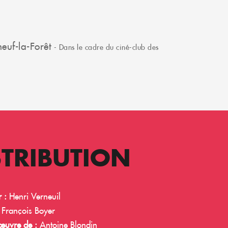
neuf-la-Forêt
- Dans le cadre du ciné-club des
STRIBUTION
 :
Henri Verneuil
François Boyer
œuvre de :
Antoine Blondin