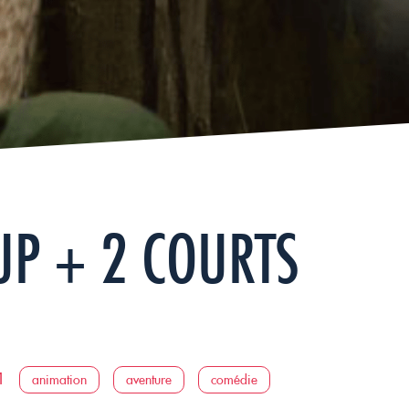
OUP + 2 COURTS
1
animation
aventure
comédie