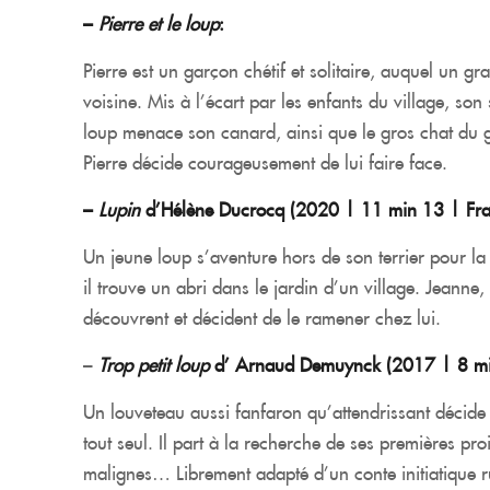
–
Pierre et le loup
:
Pierre est un garçon chétif et solitaire, auquel un gra
voisine. Mis à l’écart par les enfants du village, so
loup menace son canard, ainsi que le gros chat du gr
Pierre décide courageusement de lui faire face.
–
Lupin
d’Hélène Ducrocq (
2020 | 11 min 13 | Fr
Un jeune loup s’aventure hors de son terrier pour la
il trouve un abri dans le jardin d’un village. Jeanne,
découvrent et décident de le ramener chez lui.
–
Trop petit loup
d’ Arnaud Demuynck (
2017 | 8 mi
Un louveteau aussi fanfaron qu’attendrissant décide
tout seul. Il part à la recherche de ses premières pr
malignes… Librement adapté d’un conte initiatique ru