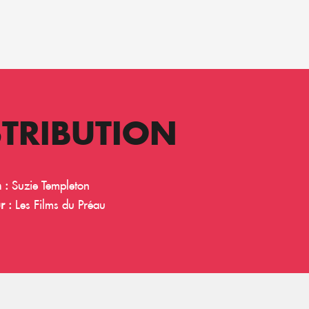
STRIBUTION
n :
Suzie Templeton
r :
Les Films du Préau