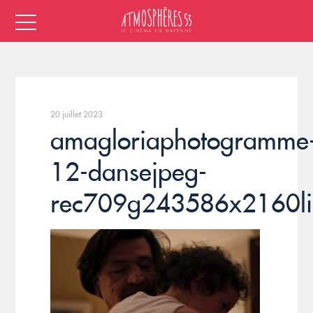
20 juillet 2023
amagloriaphotogramme
12-dansejpeg-
rec709g243586x2160li