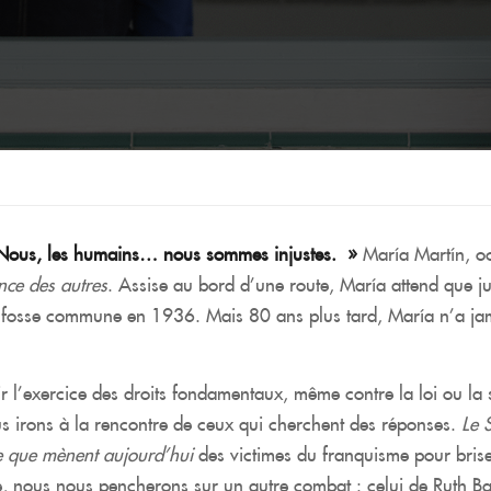
e. Nous, les humains… nous sommes injustes. »
María Martín, oc
ence des autres
. Assise au bord d’une route, María attend que ju
 fosse commune en 1936. Mais 80 ans plus tard, María n’a jama
ntir l’exercice des droits fondamentaux, même contre la loi ou la 
nous irons à la rencontre de ceux qui cherchent des réponses.
Le 
ue que mènent aujourd’hui
des victimes du franquisme pour briser 
 nous nous pencherons sur un autre combat : celui de Ruth Ba