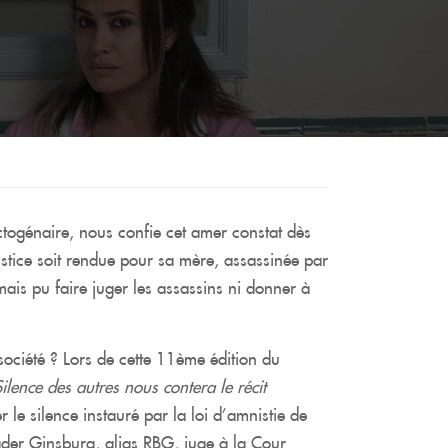
togénaire, nous confie cet amer constat dès
stice soit rendue pour sa mère, assassinée par
is pu faire juger les assassins ni donner à
société ? Lors de cette 11
ème
édition du
Silence des autres
nous contera le récit
le silence instauré par la loi d’amnistie de
der Ginsburg, alias RBG, juge à la Cour