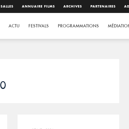
 SALLES
ANNUAIRE FILMS
ARCHIVES
PARTENAIRES
AD
ACTU
FESTIVALS
PROGRAMMATIONS
MÉDIATIO
20