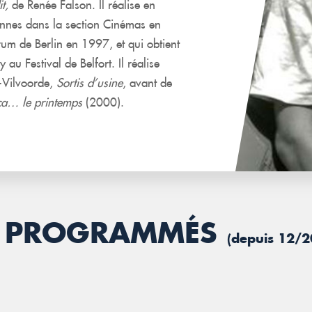
t,
de Renée Falson. Il réalise en
nnes dans la section Cinémas en
um de Berlin en 1997, et qui obtient
 au Festival de Belfort. Il réalise
t-Vilvoorde,
Sortis d’usine
, avant de
ça… le printemps
(2000).
JÀ PROGRAMMÉS
(depuis 12/2