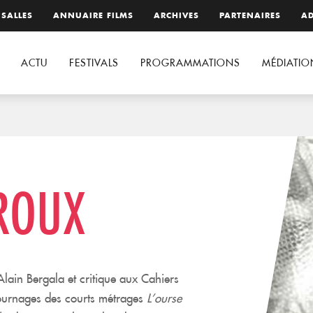
 SALLES
ANNUAIRE FILMS
ARCHIVES
PARTENAIRES
AD
ACTU
FESTIVALS
PROGRAMMATIONS
MÉDIATIO
 ROUX
lain Bergala et critique aux Cahiers
tournages des courts métrages
L’ourse