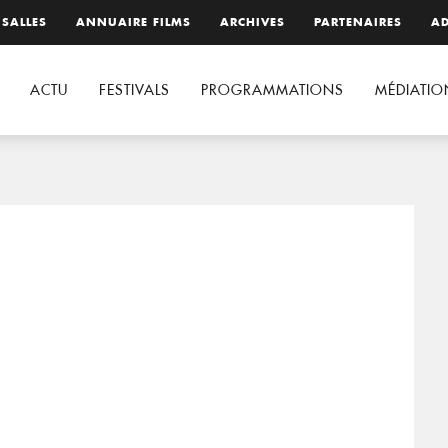
 SALLES
ANNUAIRE FILMS
ARCHIVES
PARTENAIRES
AD
ACTU
FESTIVALS
PROGRAMMATIONS
MÉDIATIO