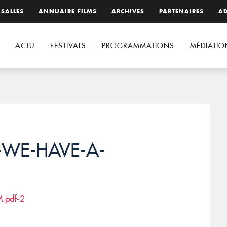
 SALLES
ANNUAIRE FILMS
ARCHIVES
PARTENAIRES
AD
ACTU
FESTIVALS
PROGRAMMATIONS
MÉDIATIO
e-WE-HAVE-A-
.pdf-2