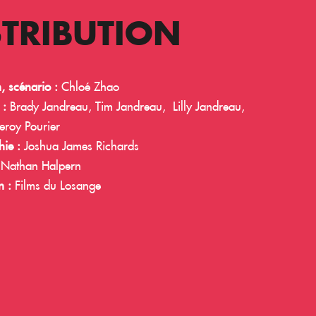
STRIBUTION
n, scénario :
Chloé Zhao
 :
Brady Jandreau, Tim Jandreau, Lilly Jandreau,
eroy Pourier
ie :
Joshua James Richards
:
Nathan Halpern
n :
Films du Losange