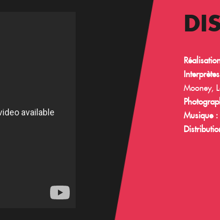
DI
Réalisatio
Interprètes
Mooney, L
Photograph
Musique 
Distributio