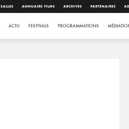
 SALLES
ANNUAIRE FILMS
ARCHIVES
PARTENAIRES
AD
ACTU
FESTIVALS
PROGRAMMATIONS
MÉDIATIO