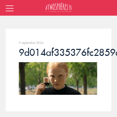
9 septembre 2024
9d014af335376fc2859