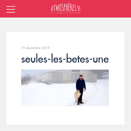
19 décembre 2019
seules-les-betes-une