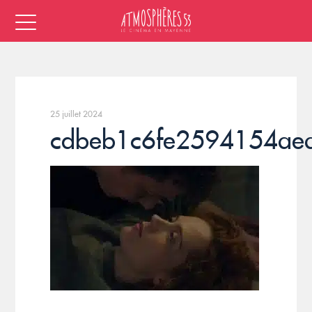
25 juillet 2024
cdbeb1c6fe2594154ae