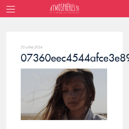
25 juillet 2024
07360eec4544afce3e8