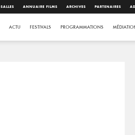
 SALLES
ANNUAIRE FILMS
ARCHIVES
PARTENAIRES
AD
ACTU
FESTIVALS
PROGRAMMATIONS
MÉDIATIO