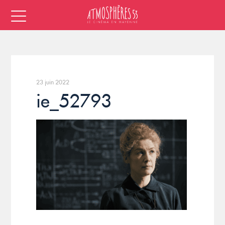
23 juin 2022
ie_52793