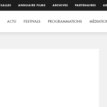
 SALLES
ANNUAIRE FILMS
ARCHIVES
PARTENAIRES
AD
ACTU
FESTIVALS
PROGRAMMATIONS
MÉDIATIO