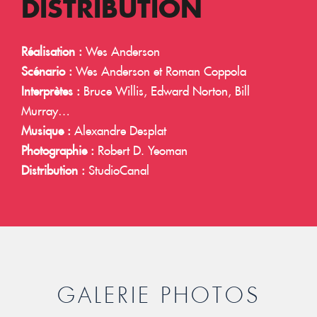
DISTRIBUTION
Réalisation :
Wes Anderson
Scénario :
Wes Anderson et Roman Coppola
Interprètes :
Bruce Willis, Edward Norton, Bill
Murray…
Musique :
Alexandre Desplat
Photographie :
Robert D. Yeoman
Distribution :
StudioCanal
GALERIE PHOTOS