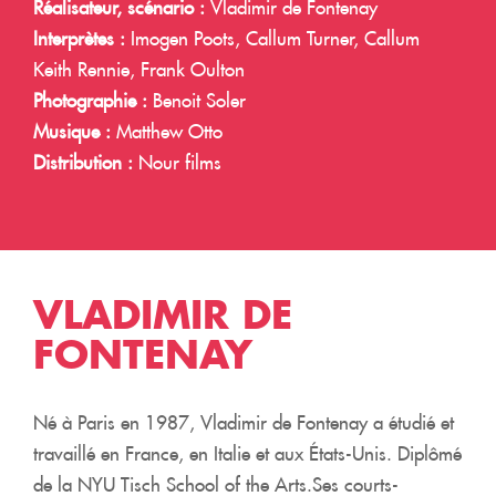
Réalisateur, scénario :
Vladimir de Fontenay
Interprètes :
Imogen Poots, Callum Turner, Callum
Keith Rennie, Frank Oulton
Photographie :
Benoit Soler
Musique :
Matthew Otto
Distribution :
Nour films
VLADIMIR DE
FONTENAY
Né à Paris en 1987, Vladimir de Fontenay a étudié et
travaillé en France, en Italie et aux États-Unis. Diplômé
de la NYU Tisch School of the Arts.Ses courts-