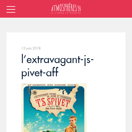
15 juin 2018
l’extravagant-js-
pivet-aff