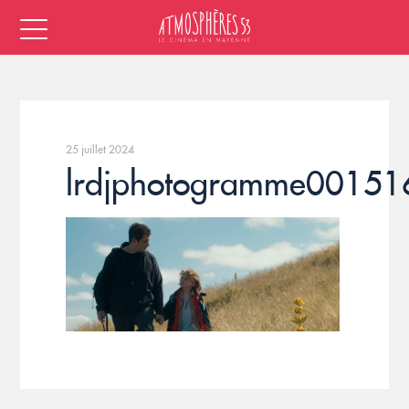
25 juillet 2024
lrdjphotogramme001516