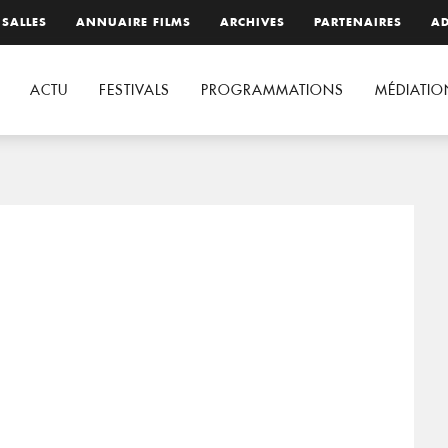
 SALLES
ANNUAIRE FILMS
ARCHIVES
PARTENAIRES
AD
ACTU
FESTIVALS
PROGRAMMATIONS
MÉDIATIO