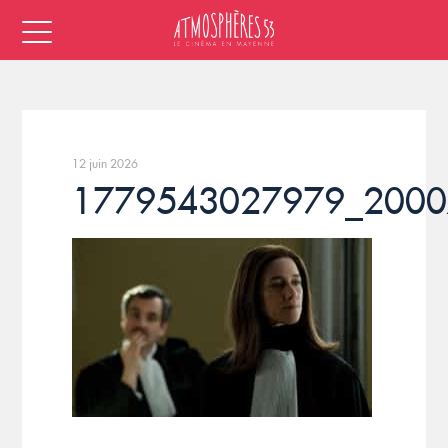
12 juin 2026
1779543027979_2000