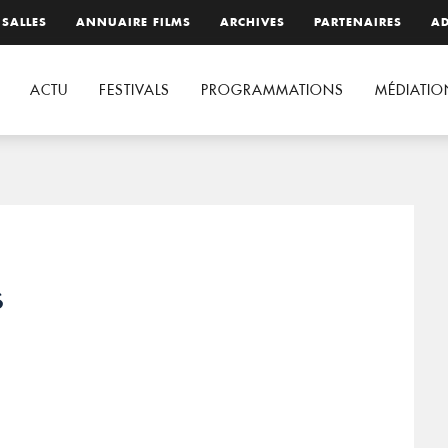
 SALLES
ANNUAIRE FILMS
ARCHIVES
PARTENAIRES
AD
ACTU
FESTIVALS
PROGRAMMATIONS
MÉDIATIO
s