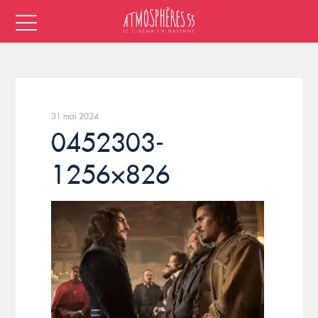
31 mai 2024
0452303-
1256×826