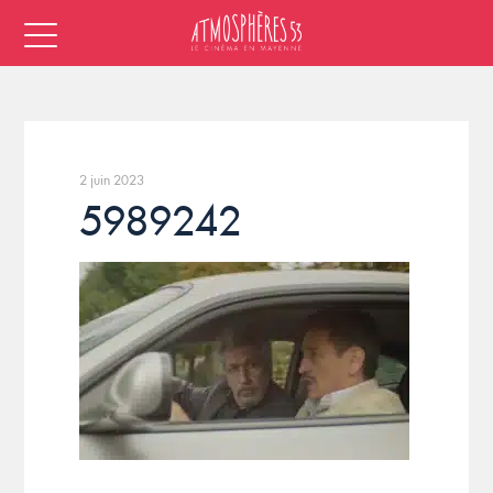
2 juin 2023
5989242