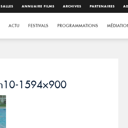
 SALLES
ANNUAIRE FILMS
ARCHIVES
PARTENAIRES
AD
ACTU
FESTIVALS
PROGRAMMATIONS
MÉDIATIO
ion10-1594×900