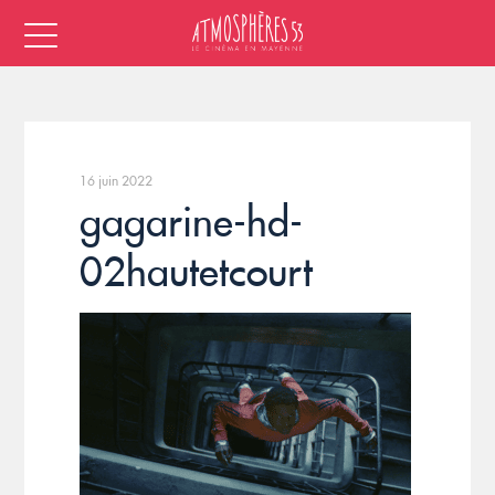
16 juin 2022
gagarine-hd-
02hautetcourt