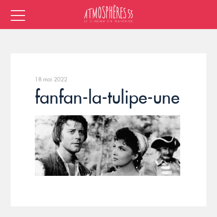
18 mai 2022
fanfan-la-tulipe-une