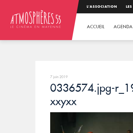
L’ASSOCIATION
LES
ACCUEIL
AGENDA
7 juin 2019
0336574.jpg-r_1
xxyxx