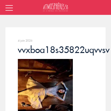
4 juin 2026
vvxboa18s35822uqvvsv