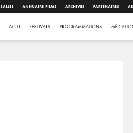
 SALLES
ANNUAIRE FILMS
ARCHIVES
PARTENAIRES
AD
ACTU
FESTIVALS
PROGRAMMATIONS
MÉDIATIO