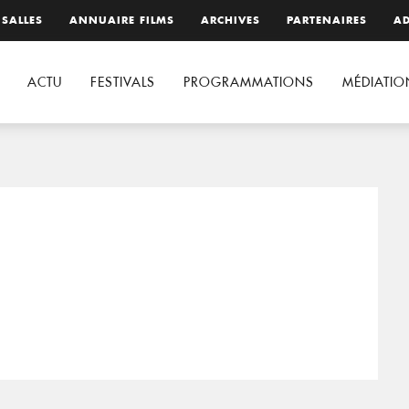
 SALLES
ANNUAIRE FILMS
ARCHIVES
PARTENAIRES
AD
ACTU
FESTIVALS
PROGRAMMATIONS
MÉDIATIO