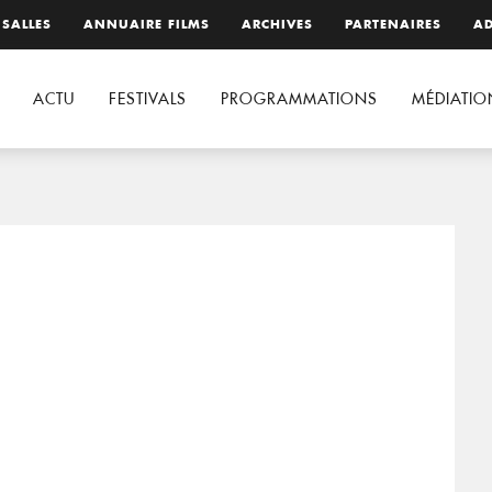
 SALLES
ANNUAIRE FILMS
ARCHIVES
PARTENAIRES
AD
ACTU
FESTIVALS
PROGRAMMATIONS
MÉDIATIO