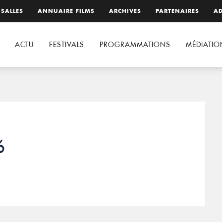
 SALLES
ANNUAIRE FILMS
ARCHIVES
PARTENAIRES
AD
ACTU
FESTIVALS
PROGRAMMATIONS
MÉDIATIO
6