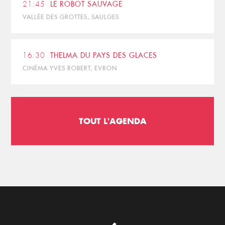
21:45
LE ROBOT SAUVAGE
VALLÉE DES GROTTES, SAULGES
16:30
THELMA DU PAYS DES GLACES
CINÉMA YVES ROBERT, EVRON
TOUT L'AGENDA