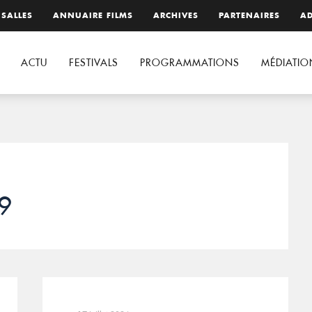
 SALLES
ANNUAIRE FILMS
ARCHIVES
PARTENAIRES
AD
ACTU
FESTIVALS
PROGRAMMATIONS
MÉDIATIO
19