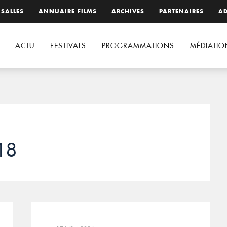
 SALLES
ANNUAIRE FILMS
ARCHIVES
PARTENAIRES
AD
ACTU
FESTIVALS
PROGRAMMATIONS
MÉDIATIO
18