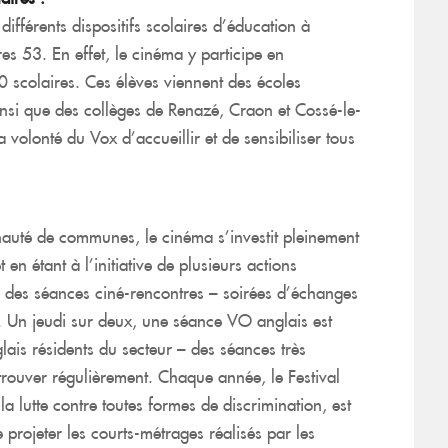
différents dispositifs scolaires d’éducation à
s 53. En effet, le cinéma y participe en
 scolaires. Ces élèves viennent des écoles
ainsi que des collèges de Renazé, Craon et Cossé-le-
a volonté du Vox d’accueillir et de sensibiliser tous
auté de communes, le cinéma s’investit pleinement
t en étant à l’initiative de plusieurs actions
ce des séances ciné-rencontres – soirées d’échanges
n. Un jeudi sur deux, une séance VO anglais est
lais résidents du secteur – des séances très
etrouver régulièrement. Chaque année, le Festival
a lutte contre toutes formes de discrimination, est
projeter les courts-métrages réalisés par les