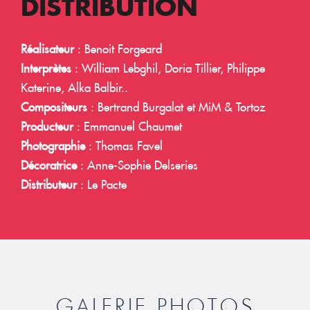
DISTRIBUTION
Réalisateur
: Benoit Forgeard
Interprètes
: William Lebghil, Doria Tillier, Philippe
Katerine, Alka Balbir..
Compositeurs
: Bertrand Burgalat et MiM & Tortoz
Producteur
: Emmanuel Chaumet
Photographie
: Thomas Favel
Décoratrice
: Anne-Sophie Delseries
Distributeur
: Le Pacte
GALERIE PHOTOS