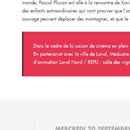
monde, Pascal Plisson est allé à la rencontre de Xa
des enfants extraordinaires qui vont prouver que l’am
courage peuvent déplacer des montagnes, et que le de
Dans le cadre de la saison de cinéma en plein
En partenariat avec la ville de Laval, Méduane 
d’animation Laval Nord / REPLI : salle des vig
MERCREDI 20 SEPTEMBR