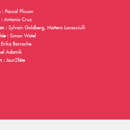
 :
Pascal Plisson
 :
Antonio Cruz
on :
Sylvain Goldberg, Mattero Locasciulli
ie :
Simon Watel
Erika Barroche
el Adamik
n :
Jour2fête