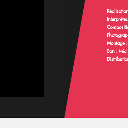
Réalisation
Interprètes
Compositi
Photograph
Montage :
Son :
Mich
Distributio