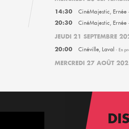
14:30
CinéMajestic, Ernée
-
20:30
CinéMajestic, Ernée
-
JEUDI 21 SEPTEMBRE 20
20:00
Cinéville, Laval
- En pr
MERCREDI 27 AOÛT 202
DI