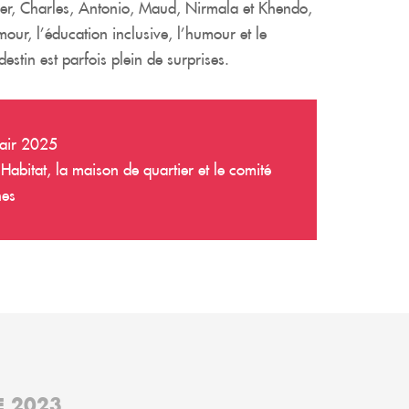
vier, Charles, Antonio, Maud, Nirmala et Khendo,
our, l’éducation inclusive, l’humour et le
stin est parfois plein de surprises.
 air 2025
Habitat, la maison de quartier et le comité
nes
E 2023