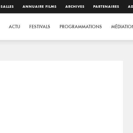
 SALLES
ANNUAIRE FILMS
ARCHIVES
PARTENAIRES
AD
ACTU
FESTIVALS
PROGRAMMATIONS
MÉDIATIO