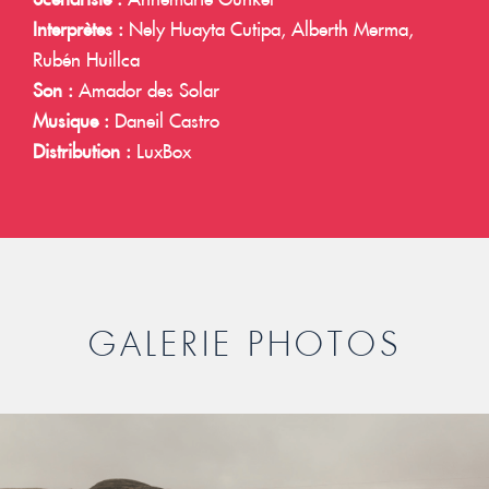
Interprètes :
Nely Huayta Cutipa, Alberth Merma,
Rubén Huillca
Son :
Amador des Solar
Musique :
Daneil Castro
Distribution :
LuxBox
GALERIE PHOTOS