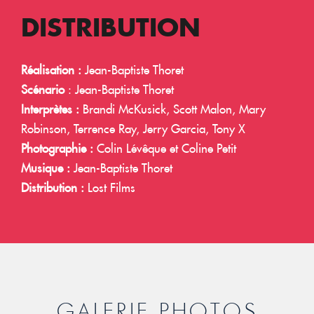
DISTRIBUTION
Réalisation :
Jean-Baptiste Thoret
Scénario
: Jean-Baptiste Thoret
Interprètes :
Brandi McKusick, Scott Malon, Mary
Robinson, Terrence Ray, Jerry Garcia, Tony X
Photographie :
Colin Lévêque et Coline Petit
Musique :
Jean-Baptiste Thoret
Distribution :
Lost Films
GALERIE PHOTOS